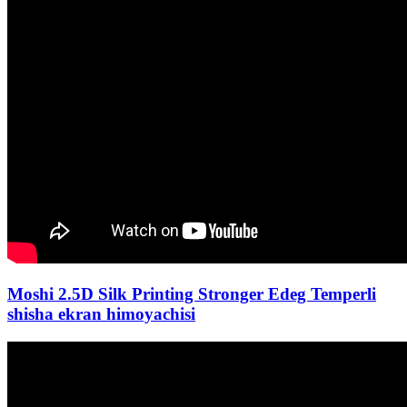
Moshi 2.5D Silk Printing Stronger Edeg Temperli
shisha ekran himoyachisi