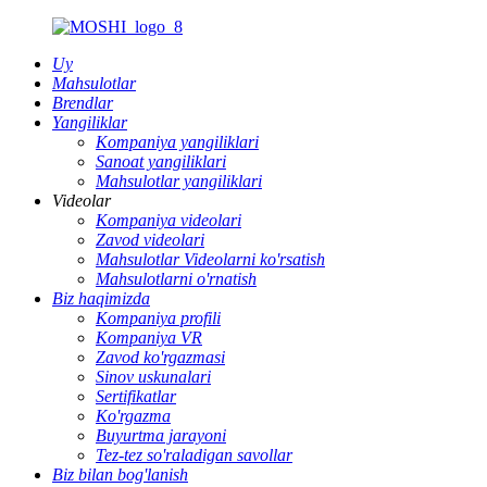
Uy
Mahsulotlar
Brendlar
Yangiliklar
Kompaniya yangiliklari
Sanoat yangiliklari
Mahsulotlar yangiliklari
Videolar
Kompaniya videolari
Zavod videolari
Mahsulotlar Videolarni ko'rsatish
Mahsulotlarni o'rnatish
Biz haqimizda
Kompaniya profili
Kompaniya VR
Zavod ko'rgazmasi
Sinov uskunalari
Sertifikatlar
Ko'rgazma
Buyurtma jarayoni
Tez-tez so'raladigan savollar
Biz bilan bog'lanish