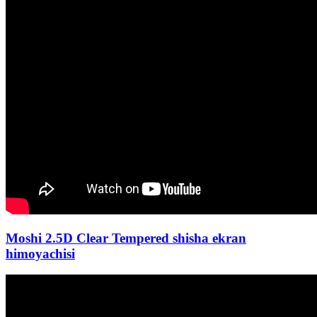
Moshi 2.5D Clear Tempered shisha ekran
himoyachisi