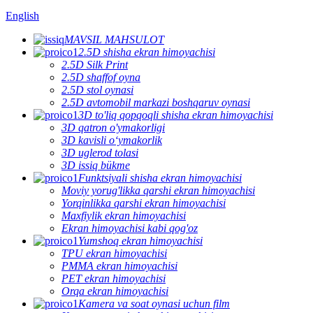
English
MAVSIL MAHSULOT
2.5D shisha ekran himoyachisi
2.5D Silk Print
2.5D shaffof oyna
2.5D stol oynasi
2.5D avtomobil markazi boshqaruv oynasi
3D to'liq qopqoqli shisha ekran himoyachisi
3D qatron o'ymakorligi
3D kavisli oʻymakorlik
3D uglerod tolasi
3D issiq bükme
Funktsiyali shisha ekran himoyachisi
Moviy yorug'likka qarshi ekran himoyachisi
Yorqinlikka qarshi ekran himoyachisi
Maxfiylik ekran himoyachisi
Ekran himoyachisi kabi qog'oz
Yumshoq ekran himoyachisi
TPU ekran himoyachisi
PMMA ekran himoyachisi
PET ekran himoyachisi
Orqa ekran himoyachisi
Kamera va soat oynasi uchun film