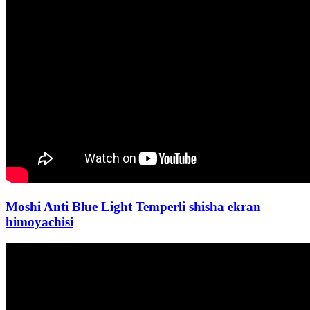
Moshi Anti Blue Light Temperli shisha ekran
himoyachisi