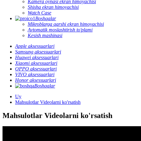
Kamera oynasi ekran himoyachisi
Shisha ekran himoyachisi
Watch Case
Boshqalar
Mikroblarga qarshi ekran himoyachisi
Avtomatik moslashtirish to'plami
Kesish mashinasi
Apple aksessuarlari
Samsung aksessuarlari
Huawei aksessuarlari
Xiaomi aksessuarlari
OPPO aksessuarlari
VIVO aksessuarlari
Honor aksessuarlari
Boshqalar
Uy
Mahsulotlar Videolarni ko'rsatish
Mahsulotlar Videolarni ko'rsatish