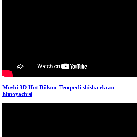
Moshi 3D Hot Bükme Temperli shisha ekran
himoyachisi