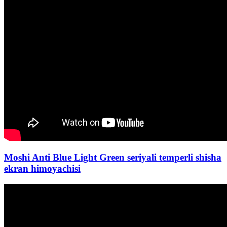
Moshi Anti Blue Light Green seriyali temperli shisha
ekran himoyachisi