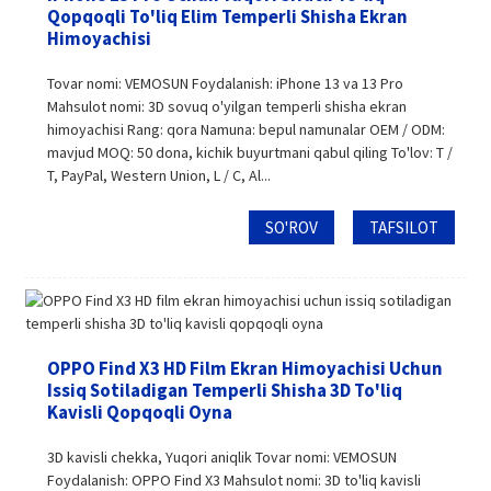
Qopqoqli To'liq Elim Temperli Shisha Ekran
Himoyachisi
Tovar nomi: VEMOSUN Foydalanish: iPhone 13 va 13 Pro
Mahsulot nomi: 3D sovuq o'yilgan temperli shisha ekran
himoyachisi Rang: qora Namuna: bepul namunalar OEM / ODM:
mavjud MOQ: 50 dona, kichik buyurtmani qabul qiling To'lov: T /
T, PayPal, Western Union, L / C, Al...
SO'ROV
TAFSILOT
OPPO Find X3 HD Film Ekran Himoyachisi Uchun
Issiq Sotiladigan Temperli Shisha 3D To'liq
Kavisli Qopqoqli Oyna
3D kavisli chekka, Yuqori aniqlik Tovar nomi: VEMOSUN
Foydalanish: OPPO Find X3 Mahsulot nomi: 3D to'liq kavisli