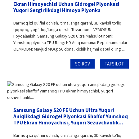
Ekran Himoyachisi Uchun Gidrogel Plyonkasi
Yuqori Sezgirlikdagi Himoya Plyonka
Barmoq izi qulfini ochish, tirnalishga qarshi, 3D kavisli toʻliq
qopqoq, yogʻ dogʻlariga qarshi Tovar nomi: VEMOSUN
Foydalanish: Samsung Galaxy S20 Ultra Mahsulot nomi:
Yumshoq plyonka TPU Rang: HD Aniq namuna: Bepul namunalar
OEM/ODM: Mavjud MOQ: 50 dona, kichik hajmni qabul qiling ...
SO'ROV
TAFSILOT
Samsung Galaxy S20 FE Uchun Ultra Yuqori
Aniqlikdagi Gidrogel Plyonkasi Shaffof Yumshoq
TPU Ekran Himoyachisi, Yuqori Sezuvchanlik...
Barmoq izi qulfini ochish, tirnalishga qarshi, 3D kavisli toʻliq