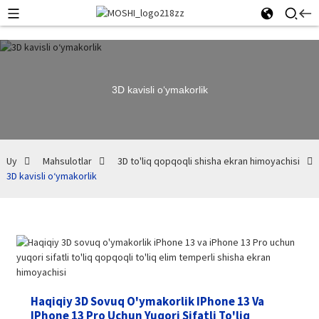
3D kavisli oʻymakorlik
Uy
Mahsulotlar
3D to'liq qopqoqli shisha ekran himoyachisi
3D kavisli oʻymakorlik
Haqiqiy 3D Sovuq O'ymakorlik IPhone 13 Va
IPhone 13 Pro Uchun Yuqori Sifatli To'liq