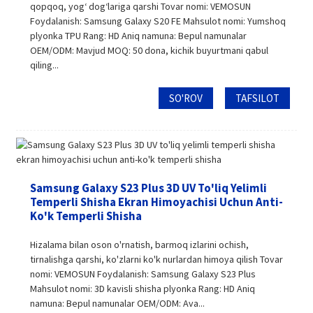
qopqoq, yogʻ dogʻlariga qarshi Tovar nomi: VEMOSUN
Foydalanish: Samsung Galaxy S20 FE Mahsulot nomi: Yumshoq
plyonka TPU Rang: HD Aniq namuna: Bepul namunalar
OEM/ODM: Mavjud MOQ: 50 dona, kichik buyurtmani qabul
qiling...
SO'ROV
TAFSILOT
Samsung Galaxy S23 Plus 3D UV To'liq Yelimli
Temperli Shisha Ekran Himoyachisi Uchun Anti-
Ko'k Temperli Shisha
Hizalama bilan oson o'rnatish, barmoq izlarini ochish,
tirnalishga qarshi, ko'zlarni ko'k nurlardan himoya qilish Tovar
nomi: VEMOSUN Foydalanish: Samsung Galaxy S23 Plus
Mahsulot nomi: 3D kavisli shisha plyonka Rang: HD Aniq
namuna: Bepul namunalar OEM/ODM: Ava...