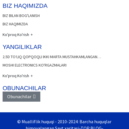
BIZ HAQIMIZDA
BIZ BILAN BOG'LANISH
BIZ HAQIMIZDA
Ko'proq Ko'rish
YANGILIKLAR
2.5D TOʻLIQ QOPQOQLI IKKI MARTA MUSTAHKAMLANGAN…
MOSHI ELECTRONICS KO'RGAZMALARI
Ko'proq Ko'rish
OBUNACHILAR
Obunachilar
© Mualliflik huquqi - 2010-2024: Barcha huquqlar
himoyalangan.
Sayt xaritasi
-
TOP BLOG
-