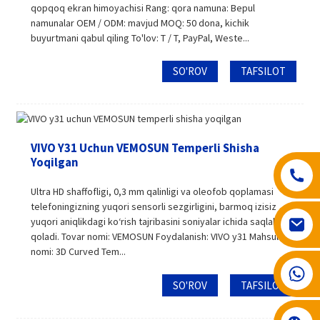
qopqoq ekran himoyachisi Rang: qora namuna: Bepul
namunalar OEM / ODM: mavjud MOQ: 50 dona, kichik
buyurtmani qabul qiling To'lov: T / T, PayPal, Weste...
SO'ROV
TAFSILOT
VIVO Y31 Uchun VEMOSUN Temperli Shisha
Yoqilgan
Ultra HD shaffofligi, 0,3 mm qalinligi va oleofob qoplamasi
telefoningizning yuqori sensorli sezgirligini, barmoq izisiz
yuqori aniqlikdagi ko‘rish tajribasini soniyalar ichida saqlab
qoladi. Tovar nomi: VEMOSUN Foydalanish: VIVO y31 Mahsulot
nomi: 3D Curved Tem...
008617602075192
SO'ROV
TAFSILOT