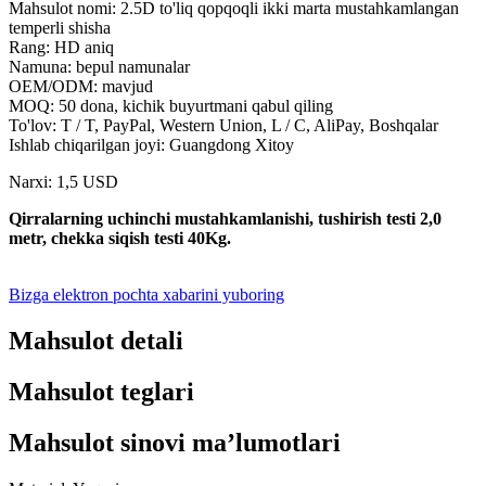
Mahsulot nomi: 2.5D to'liq qopqoqli ikki marta mustahkamlangan
temperli shisha
Rang: HD aniq
Namuna: bepul namunalar
OEM/ODM: mavjud
MOQ: 50 dona, kichik buyurtmani qabul qiling
To'lov: T / T, PayPal, Western Union, L / C, AliPay, Boshqalar
Ishlab chiqarilgan joyi: Guangdong Xitoy
Narxi: 1,5 USD
Qirralarning uchinchi mustahkamlanishi, tushirish testi 2,0
metr, chekka siqish testi 40Kg.
Bizga elektron pochta xabarini yuboring
Mahsulot detali
Mahsulot teglari
Mahsulot sinovi maʼlumotlari