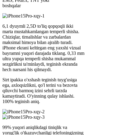
EMS, FedEx, TNT yoki
boshqalar
6,1 dyuymli 2,5D to'liq qopqoqli ikki
marta mustahkamlangan temperli shisha.
Chiziqlar, tirnalishlar va zarbalardan
maksimal himoya bilan ajralib turadi.
iPhone ekrani keltirgan eng yaxshi vizual
bayramni yuqori darajada tiklang. 0,33 mm
ultra yupqa temperli shisha mukammal
sezgirlikni ta'minlaydi, teginish ekranda
hech narsani his qilmaydi.
Sirt ipakka o'xshash teginish tuyg'usiga
ega, axloqsizlikni, qo'l terini va bezovta
qiluvchi barmoq izini sehrli tarzda
kamaytiradi. O'yinning qulay ishlashi.
100% teginish aniq.
99% yuqori aniqlikdagi tiniqlik va
yorug'lik o'tkazuvchanligi telefoningizning