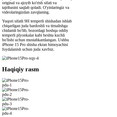
original va ajoyib ko'rish sifati va
tajribasini saqlab qoladi. O'yinlaringiz va
videolaringizdan zavqlaning.
Yuqori sifatli 9H temperli shishadan ishlab
chiqarilgan juda bardoshli va tirnalishga
chidamli bo'lib, bozordagi boshqa oddiy
temperli plyonkalar kabi beshta kuchli
bo'lishi uchun mustahkamlangan. Ushbu
iPhone 15 Pro shisha ekran himoyachisi
foydalanish uchun juda xavfsiz.
Haqiqiy rasm