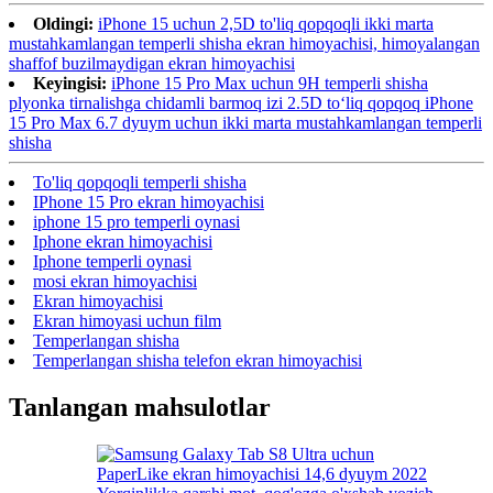
Oldingi:
iPhone 15 uchun 2,5D to'liq qopqoqli ikki marta
mustahkamlangan temperli shisha ekran himoyachisi, himoyalangan
shaffof buzilmaydigan ekran himoyachisi
Keyingisi:
iPhone 15 Pro Max uchun 9H temperli shisha
plyonka tirnalishga chidamli barmoq izi 2.5D toʻliq qopqoq iPhone
15 Pro Max 6.7 dyuym uchun ikki marta mustahkamlangan temperli
shisha
To'liq qopqoqli temperli shisha
IPhone 15 Pro ekran himoyachisi
iphone 15 pro temperli oynasi
Iphone ekran himoyachisi
Iphone temperli oynasi
mosi ekran himoyachisi
Ekran himoyachisi
Ekran himoyasi uchun film
Temperlangan shisha
Temperlangan shisha telefon ekran himoyachisi
Tanlangan mahsulotlar