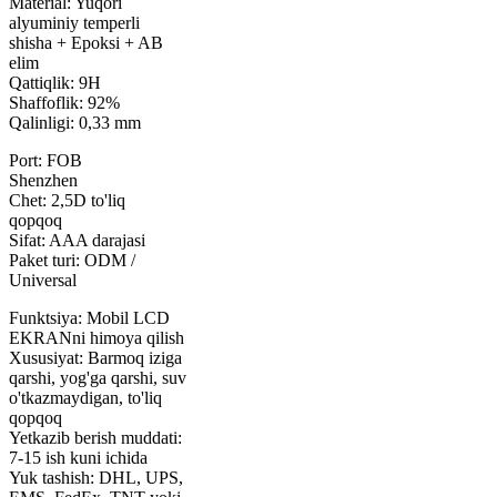
Material: Yuqori
alyuminiy temperli
shisha + Epoksi + AB
elim
Qattiqlik: 9H
Shaffoflik: 92%
Qalinligi: 0,33 mm
Port: FOB
Shenzhen
Chet: 2,5D to'liq
qopqoq
Sifat: AAA darajasi
Paket turi: ODM /
Universal
Funktsiya: Mobil LCD
EKRANni himoya qilish
Xususiyat: Barmoq iziga
qarshi, yog'ga qarshi, suv
o'tkazmaydigan, to'liq
qopqoq
Yetkazib berish muddati:
7-15 ish kuni ichida
Yuk tashish: DHL, UPS,