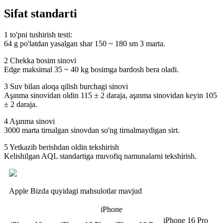
Sifat standarti
1 to'pni tushirish testi:
64 g po'latdan yasalgan shar 150 ~ 180 sm 3 marta.
2 Chekka bosim sinovi
Edge maksimal 35 ~ 40 kg bosimga bardosh bera oladi.
3 Suv bilan aloqa qilish burchagi sinovi
Aşınma sinovidan oldin 115 ± 2 daraja, aşınma sinovidan keyin 105
± 2 daraja.
4 Aşınma sinovi
3000 marta tirnalgan sinovdan so'ng tirnalmaydigan sirt.
5 Yetkazib berishdan oldin tekshirish
Kelishilgan AQL standartiga muvofiq namunalarni tekshirish.
Apple Bizda quyidagi mahsulotlar mavjud
iPhone
iPhone 16 Pro