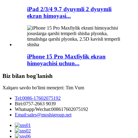
iPad 2/3/4 9,7 dyuymli 2 dyuymli
ekran himoyasi...
iPhone 15 Pro Maxfiylik ekran
himoyachisi uchun...
Biz bilan bog'lanish
Xalqaro savdo bo'limi menejeri: Tim Vum
Tel:
0086-17602075192
Biri:
0757-2663 9039
Whatsapp/Wechat:
008617602075192
Email:
sales@moshigroup.net