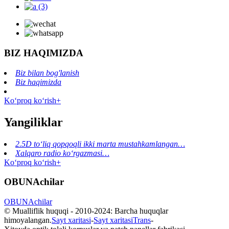
BIZ HAQIMIZDA
Biz bilan bog'lanish
Biz haqimizda
Koʻproq koʻrish+
Yangiliklar
2.5D toʻliq qopqoqli ikki marta mustahkamlangan…
Xalqaro radio ko‘rgazmasi…
Koʻproq koʻrish+
OBUNAchilar
OBUNAchilar
© Mualliflik huquqi - 2010-2024: Barcha huquqlar
himoyalangan.
Sayt xaritasi
-
Sayt xaritasiTrans
-