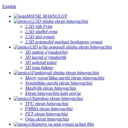
English
MAVSIL MAHSULOT
2.5D shisha ekran himoyachisi
2.5D Silk Print
2.5D shaffof oyna
2.5D stol oynasi
2.5D avtomobil markazi boshqaruv oynasi
3D to'liq qopqoqli shisha ekran himoyachisi
3D qatron o'ymakorligi
3D kavisli oʻymakorlik
3D uglerod tolasi
3D issiq bükme
Funktsiyali shisha ekran himoyachisi
Moviy yorug'likka qarshi ekran himoyachisi
Yorqinlikka qarshi ekran himoyachisi
Maxfiylik ekran himoyachisi
Ekran himoyachisi kabi qog'oz
Yumshoq ekran himoyachisi
TPU ekran himoyachisi
PMMA ekran himoyachisi
PET ekran himoyachisi
Orqa ekran himoyachisi
Kamera va soat oynasi uchun film